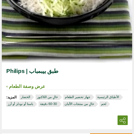
طبق بيبمباب | Philips
عرض وصفة الطعام
الأطباق الرئيسية
جهاز تحضير الطعام
خالٍ من اللاكتوز
الخضار
المزيد:
لحم
خالٍ من منتجات الألبان
‏ 30‏-60 دقيقة
باستا أو نودلز أو أرز