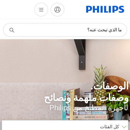
أيقونة
ما الذي تبحث عنه؟
دعم
البحث
لوصفات.
صفات ملهمة ونصائح
أجهزة المطبخ من Philips