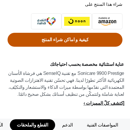
شراء هذا المنتج على
كيفية و اماكن شراء المنتج
عناية استثنائية مخصصة بحسب احتياجاتك
Sonicare 9900 Prestige مع تقنية SenseIQ هي فرشاة الأسنان
الكهربائية الأكثر تطورًا لدينا. فهي تحسّن تقنية الاهتزازات الصوتية
المعتمدة التي نقدّمها بواسطة ميزات الذكاء والاستشعار والتكيّف،
لعناية شاملة ولتتمكّن من تنظيف أسنانك بشكل صحيح دائمًا.
إكتشف كلّ المميزات
المواصفات الفنية
الدعم
القطع والملحقات
ال