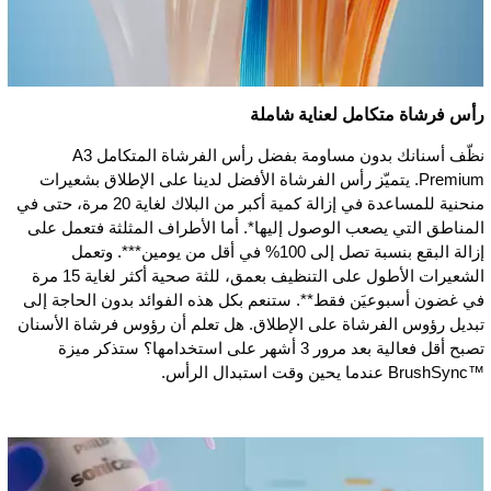
رأس فرشاة متكامل لعناية شاملة
نظّف أسنانك بدون مساومة بفضل رأس الفرشاة المتكامل A3
Premium. يتميّز رأس الفرشاة الأفضل لدينا على الإطلاق بشعيرات
منحنية للمساعدة في إزالة كمية أكبر من البلاك لغاية 20 مرة، حتى في
المناطق التي يصعب الوصول إليها*. أما الأطراف المثلثة فتعمل على
إزالة البقع بنسبة تصل إلى 100% في أقل من يومين***. وتعمل
الشعيرات الأطول على التنظيف بعمق، للثة صحية أكثر لغاية 15 مرة
في غضون أسبوعيَن فقط**. ستنعم بكل هذه الفوائد بدون الحاجة إلى
تبديل رؤوس الفرشاة على الإطلاق. هل تعلم أن رؤوس فرشاة الأسنان
تصبح أقل فعالية بعد مرور 3 أشهر على استخدامها؟ ستذكر ميزة
BrushSync™‎ عندما يحين وقت استبدال الرأس.