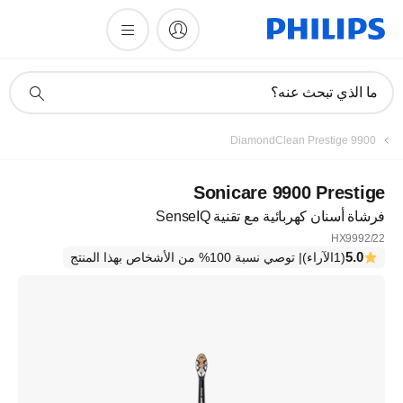
أيقونة
ما الذي تبحث عنه؟
دعم
البحث
DiamondClean Prestige 9900
Sonicare 9900 Prestige
فرشاة أسنان كهربائية مع تقنية SenseIQ
HX9992/22
5.0
(1الآراء)
| توصي نسبة 100% من الأشخاص بهذا المنتج