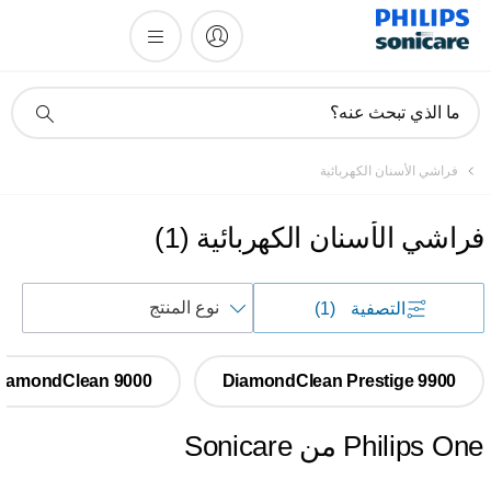
أيقونة
ما الذي تبحث عنه؟
دعم
البحث
فراشي الأسنان الكهربائية
فراشي الأسنان الكهربائية
(
1
)
فرز
التصفية
(1)
حسب
DiamondClean 9000
DiamondClean Prestige 9900
Philips One من Sonicare