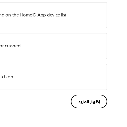
ing on the HomeID App device list
or crashed
itch on
إظهار المزيد