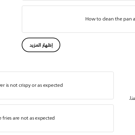
How to clean the pan a
إظهار المزيد
er is not crispy or as expected
نا.
 fries are not as expected