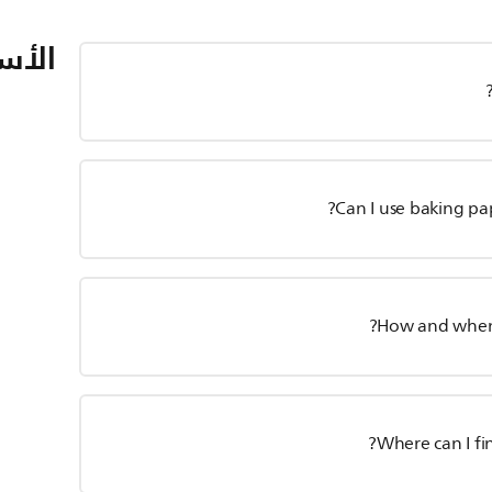
الأسئ
Can I use baking pape
How and when t
Where can I fin