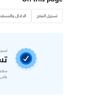
تسجيل المنتج
الدلائل والمستند
تسجي
تس
ستتمك
على ا