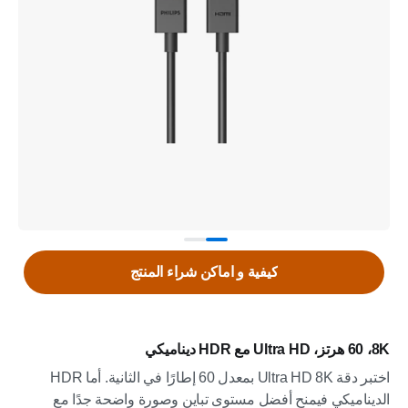
كيفية و اماكن شراء المنتج
8K، ‏60 هرتز، Ultra HD مع HDR ديناميكي
اختبر دقة Ultra HD 8K بمعدل 60 إطارًا في الثانية. أما HDR
الديناميكي فيمنح أفضل مستوى تباين وصورة واضحة جدًا مع