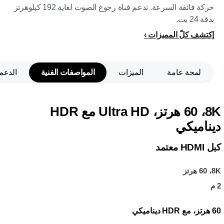
حركة فائقة السرعة. تدعم قناة رجوع الصوت لغاية 192 كيلوهرتز
بدقة 24 بت.
إكتشف كلّ المميزات
لمحة عامة
الميزات
المواصفات الفنية
الدعم
8K، ‏60 هرتز، Ultra HD مع HDR
ديناميكي
كبل HDMI معتمد
8K،‏ 60 هرتز
2 م
60 هرتز، مع HDR ديناميكي