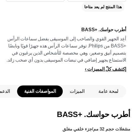
هذا المنتج لم يعد متاحا
أطرب حواسك. BASS+‎
أعِد الجهير القوي والصاخب إلى الموسيقى بفضل سماعات الرأس
BASS+‎ من Philips. توفر سماعات الرأس هذه جهيرًا قويًا ونابضًا
بتصميم أنيق وصغير، وهي مخصصة للأشخاص الذين يرغبون في
الاستمتاع بجهير إضافي في نبضات الموسيقى بدون أي صخب زائد.
إكتشف كلّ المميزات
لمحة عامة
الميزات
المواصفات الفنية
الدعم
أطرب حواسك. BASS+‎
مشغلات حجم 32 مم/جزء خلفي مغلق