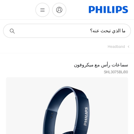
أيقونة
ما الذي تبحث عنه؟
دعم
البحث
Headband
سماعات رأس مع ميكروفون
SHL3075BL/00