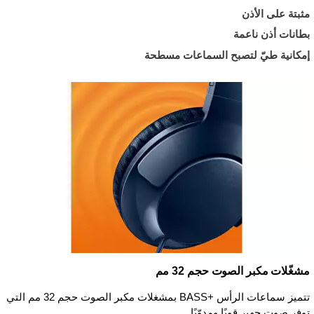
مثبتة على الأذن
بطانات أذن ناعمة
إمكانية طيّ لتصبح السماعات مسطحة
مشغّلات مكبر الصوت حجم 32 مم
تتميز سماعات الرأس BASS+‎ بمشغلات مكبر الصوت حجم 32 مم التي
توفر صوت جهير قويًا ومدوّيًا.