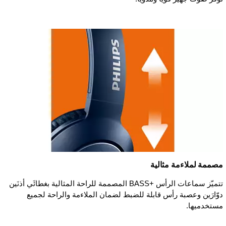
مصممة لملاءمة مثالية
تتميّز سماعات الرأس BASS+‎ المصممة للراحة المثالية بغطائَي أذنَين
دوّارَين وعصبة رأس قابلة للضبط لضمان الملاءمة والراحة لجميع
مستخدميها.