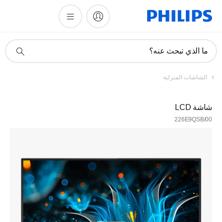
أيقونة
ما الذي تبحث عنه؟
دعم
البحث
الشاشات المنزلية
شاشة LCD
226E9QSB/00