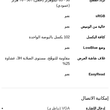
تردد المسح
(عمودي)
نعم
sRGB
نعم
خالية من الوميض
102 بكسل بالبوصة الواحدة
كثافة البكسل
نعم
وضع LowBlue
مقاومة للتوهّج، مستوى الصلابة 3H، غشاوة
غلاف شاشة العرض
25%
نعم
EasyRead
إمكانية الاتصال
VGA (تناظري)
إدخال الإشارة