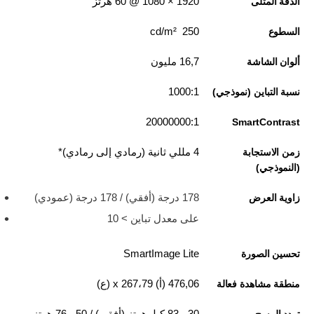
1920‏ × 1080 @ 60 هرتز
الدقة المثلى
250 cd/m²
السطوع
16,7 مليون
ألوان الشاشة
1000:1
نسبة التباين (نموذجي)
20000000:1
SmartContrast
4 مللي ثانية (رمادي إلى رمادي)*
زمن الاستجابة
(النموذجي)
178 درجة (أفقي) / 178 درجة (عمودي)
زاوية العرض
على معدل تباين > 10
SmartImage Lite
تحسين الصورة
476,06 (أ) x 267،79 (ع)
منطقة مشاهدة فعالة
30 - 83 كيلوهرتز (أفقي) / 50 - 76 هرتز