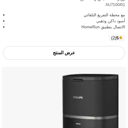
XU7100/01
مع محطة التفريغ التلقائي
أسود داكن وذهبي
الاتصال بتطبيق HomeRun
الآراء
)
(2
5
عرض المنتج