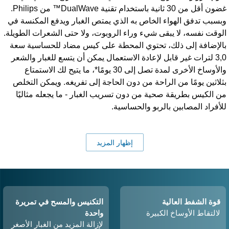
غضون أقل من 30 ثانية باستخدام تقنية DualWave™ من Philips.
بسبب تدفق الهواء الخاص به الذي يمتص الغبار ويدفع المكنسة في
لوقت نفسه، لا يبقى شيء وراء الروبوت، ولا حتى الشعرات الطويلة.
الإضافة إلى ذلك، تحتوي المحطة على كيس مضاد للحساسية سعة
3,0 لترات غير قابل لإعادة الاستعمال يمكن أن يتسع للغبار والشعر
والأوساخ الأخرى لمدة تصل إلى 30 يومًا*، ما يتيح لك الاستمتاع
ثلاثين يومًا من الراحة من دون الحاجة إلى تفريغه. ويمكن التخلص
ن الكيس بطريقة صحية من دون تسريب الغبار - ما يجعله مثاليًا
لأفراد المصابين بالربو والحساسية.
إظهار المزيد
قوة الشفط العالية
التكنيس والمسح في تمريرة
لالتقاط الأوساخ الكبيرة
واحدة
لإزالة المزيد من الغبار الأصغر