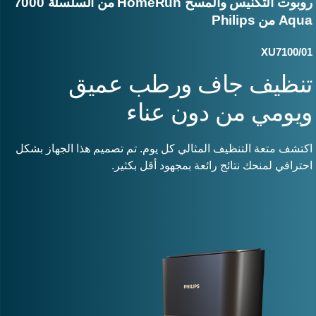
روبوت التكنيس والمسح HomeRun من السلسلة 7000
Aq من Philips
XU7100/0
نظيف جاف ورطب عميق
يومي من دون عناء
كتشف متعة التنظيف المثالي كل يوم. تم تصميم هذا الجهاز بشكل
حترافي لمنحك نتائج رائعة بمجهود أقل بكثير.