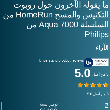
ا يقوله الآخرون حول روبوت
التكنيس والمسح HomeRun من
السلسلة Aqua 7000 من
Philip
لآراء
Understand product reviews
5.0
 أصل
صل 5.0
توصي نسبة