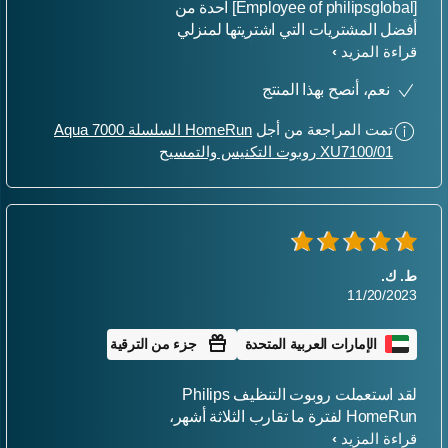
[Employee of philipsglobal] احدة من
أفضل المشتريات التي اشتريتها لمنزلي
قراءة المزيد
على الإطلاق. باعتباري مالكًا للحيوانات
الأليفة، حلت هذه المكنسة الكهربائية
نعم، أنصح بهذا المنتج
الروبوتية مشكلتي اليومية من خلال الحفاظ
على نظافة منزلي بفضل قوة الشفط القوية
تمت المراجعة من أجل
HomeRun السلسلة Aqua 7000
والكشف الذكي الإضافي عن الأشياء. شراء
XU7100/01 روبوت التكنيس والتمسيح
ذكي للغاية ويوصى به بشدة
ط. ك.
11/20/2023
الإمارات العربية المتحدة
جزء من الترقية
لقد استعملت روبوت التنظيف Philips
HomeRun لفترة ما تقارب الثلاثة أشهر،
قراءة المزيد
وأنا سعيد جدًا بالنتائج التي حققها هذا الجهاز