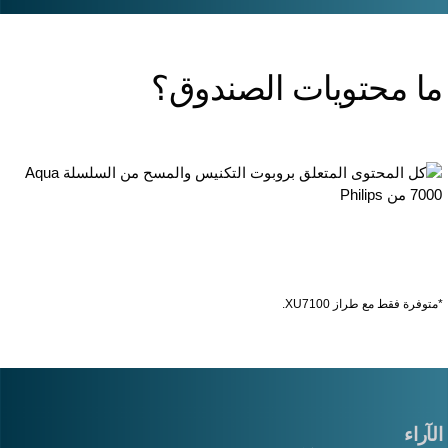
ا محتويات الصندوق؟
توفرة فقط مع طراز XU7100.
لآراء