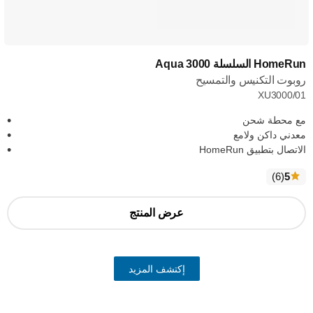
HomeRun السلسلة Aqua 3000
روبوت التكنيس والتمسيح
XU3000/01
مع محطة شحن
معدني داكن ولامع
الاتصال بتطبيق HomeRun
الآراء
)
(6
5
عرض المنتج
إكتشف المزيد