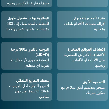
حجمًا مقارنة بالتكنيس وحده
تقنية المسح بالاهتزاز
البطارية بوقت تشغيل طويل
لإزالة بصمات الأقدام بلطف
للتنظيف لمدة تصل إلى 180
وفعالية
دقيقة بعد عملية شحن واحدة
اكتشاف العوائق الصغيرة
التوجيه بالليزر بـ360 درجة
لاكتشاف الأغراض الصغيرة،
(LiDAR)
مثل الأحذية أو الألعاب،
لتغطية قصوى لأرضيتك: لا
وتجنبها
يفّوت أي منطقة
محطة التفريغ التلقائي
التصميم الأنيق
لتفريغ الغبار داخل الروبوت
متوفر بتصميم أنيق ليتلاءم مع
تلقائيًا: 30 يومًا من دون
ديكور منزلك
متاعب