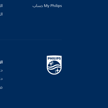
My Philips حساب
ال
ال
ال
دع
دع
جه