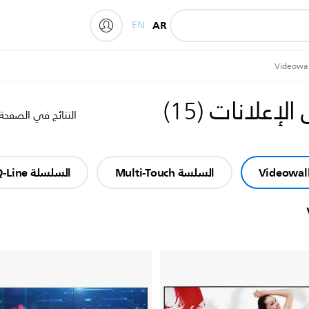
EN
AR
My Philips
لإعلانات
(
15
)
النتائج في الصفحة
السلسة Multi-Touch
السلسلة Q-Line