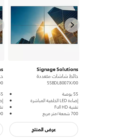
ns
Signage Solutions
حائط شاشات متعددة
حا
00
55BDL8007X/00
55 بوصة
55 بو
إضاءة LED الخلفية المباشرة
إضاءة ED
تقنية Full HD
تقني
700 شمعة/متر مربع
700 شمع
عرض المنتج