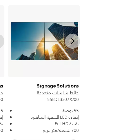
ns
Signage Solutions
حائط شاشات متعددة
حا
00
55BDL3207X/00
55 بوصة
55 بو
إضاءة LED الخلفية المباشرة
إضاءة ED
تقنية Full HD
تقني
700 شمعة/متر مربع
700 شمع