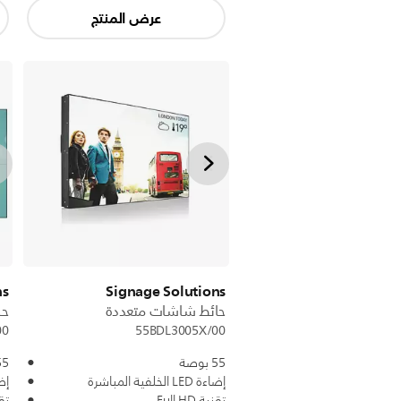
عرض المنتج
ns
Signage Solutions
حائط شاشات متعددة
حا
00
55BDL3005X/00
55 بوصة
55 بو
إضاءة LED الخلفية المباشرة
إضاءة ED
تقنية Full HD
تقني