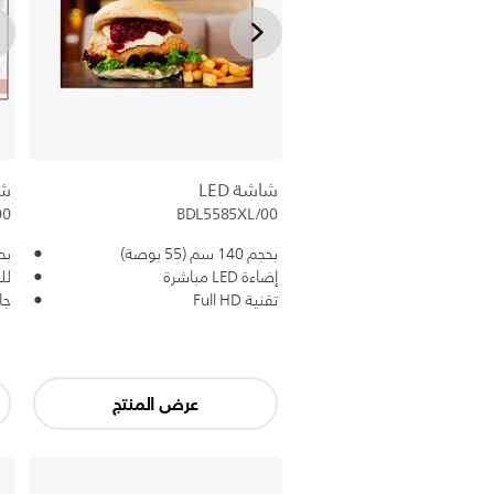
شاشة LED
شا
00
BDL5585XL/00
بحجم 140 سم (55 بوصة)
بحجم 17
إضاءة LED مباشرة
لل
تقنية Full HD
جا
عرض المنتج