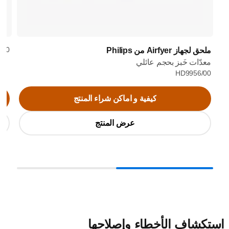
5/00
ملحق لجهاز Airfyer من Philips
معدّات خَبز بحجم عائلي
HD9956/00
كيفية و اماكن شراء المنتج
عرض المنتج
ستكشاف الأخطاء وإصلاحها