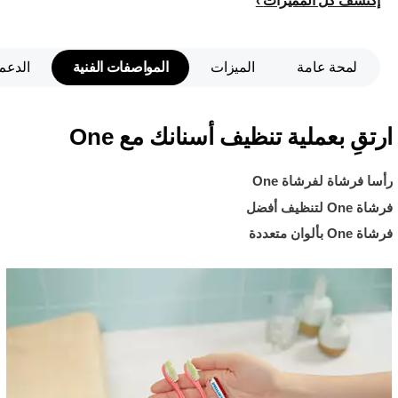
إكتشف كلّ المميزات
لمحة عامة
الميزات
المواصفات الفنية
الدعم
ارتقِ بعملية تنظيف أسنانك مع One
رأسا فرشاة لفرشاة One
فرشاة One لتنظيف أفضل
فرشاة One بألوان متعددة