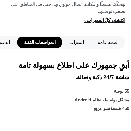
وتحكّمًا بسيطًا وإمكانية اتصال موثوق بها، حتى في المناطق التي
يصعب توصيلها.
إكتشف كلّ المميزات
لمحة عامة
الميزات
المواصفات الفنية
الدعم
أبقِ جمهورك على اطلاع بسهولة تامة
شاشة 24/7 ذكية وفعالة.
55 بوصة
مشغّل بواسطة نظام Android
450 شمعة/متر مربع