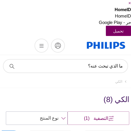
HomeI
HomeI
 Google Play
تحميل
أيقونة
ما الذي تبحث عنه؟
دعم
البحث
الكي
الكي
(
8
)
فرز
التصفية
(1)
حسب