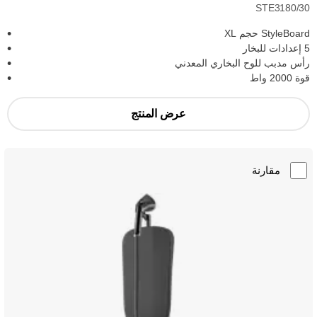
STE3180/30
StyleBoard حجم XL
5 إعدادات للبخار
رأس مدبب للوح البخاري المعدني
قوة 2000 واط
عرض المنتج
مقارنة