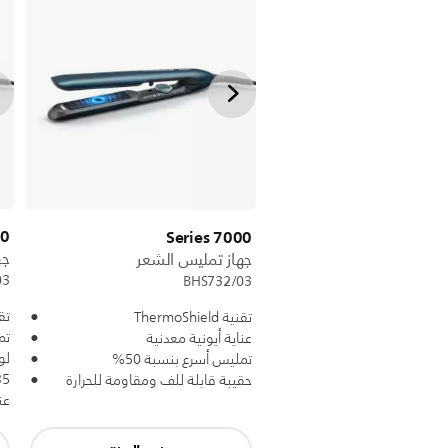
ies
7000 Series
جه
جهاز تمليس الشعر
03
BHS732/03
تقنية 
تقنية ThermoShield
تم
عناية أيونية معدنية
لو
تمليس أسرع بنسبة 50%
5%
حقيبة قابلة للف ومقاومة للحرارة
عن