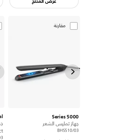
عرض المنتج
مقارنة
al
5000 Series
جه
جهاز تمليس الشعر
BHS510/03
ct
03