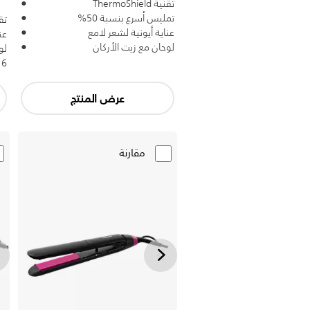
تقنية ThermoShield
تمليس أسرع بنسبة 50%
تقنية 
عناية أيونية لشعر لامع
عن
لوحان مع زيت الأركان
لو
6 إعدادات LED لدرجة الحرارة
عرض المنتج
مقارنة