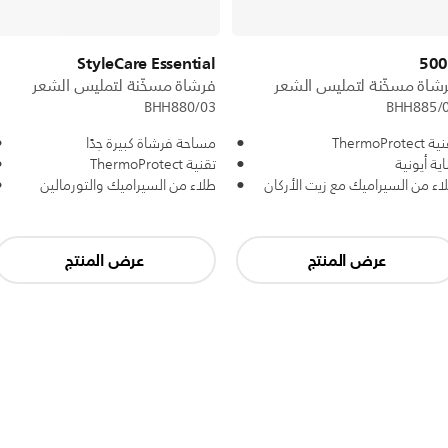
StyleCare Essential
50
شاة مسخّنة لتمليس الشعر
فرشاة مسخّنة لتمليس الشعر
BHH880/03
BHH885/
ThermoProtect
مساحة فرشاة كبيرة جدًا
اية أيونية
تقنية ThermoProtect
اء من السيراميك مع زيت الأركان
طلاء من السيراميك والتورمالين
عرض المنتج
عرض المنتج