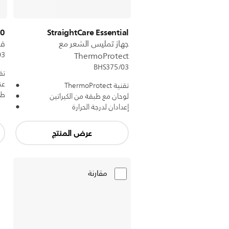
00
StraightCare Essential
جهاز تمليس الشعر مع
فر
03
ThermoProtect
BHS375/03
تقنية 
عن
تقنية ThermoProtect
طل
لوحان مع طبقة من الكيراتين
إعدادان لدرجة الحرارة
عرض المنتج
مقارنة