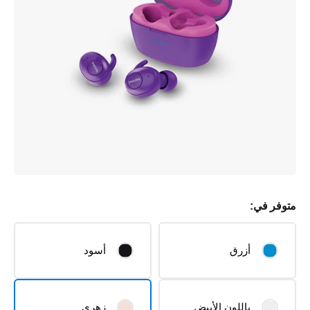
متوفر في:
أزرق
أسود
باللون الأبيض
زهري