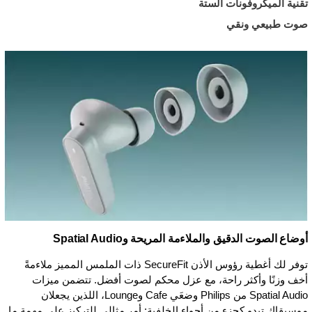
تقنية الميكروفونات الستة
صوت طبيعي ونقي
أوضاع الصوت الدقيق والملاءمة المريحة وSpatial Audio
توفر لك أغطية رؤوس الأذن SecureFit ذات الملمس المميز ملاءمةً
أخف وزنًا وأكثر راحة، مع عزل محكم لصوت أفضل. تتضمن ميزات
Spatial Audio من Philips وضعَي Cafe وLounge، اللذين يجعلان
موسيقاك تبدو كجزء من أجواء الخلفية: أمر مثالي للتركيز على مهمة ما