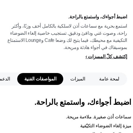
اضبط أجواءك، واستمتع بالراحة.
استمع بحرية مع سماعات أذن لاسلكية بالكامل أخف وزنًا، وأكثر
راحة، وصوت غني ودافئ ودقيق. تستجيب خاصية إلغاء الضوضاء
التكيفية مع محيطك، فيما يتيح لك وضعا Cafe وLounge الاستمتاع
بموسيقاك في أجواء هادئة ومريحة.
إكتشف كلّ المميزات
لمحة عامة
الميزات
المواصفات الفنية
الدعم
اضبط أجواءك، واستمتع بالراحة.
سماعات أذن صغيرة. ملاءمة مريحة.
ميزة إلغاء الضوضاء التكيّفية