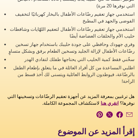
التي نوفرها 20 مرة)
استخدمي جهاز تعقيم رضّاعات الأطفال بالبخار كهربائيًا لتخفيف
الفوضى والجهد في المطبخ
استخدمي جهاز تعقيم رضّاعات الأطفال لتعقيم اللهّايات وشافطات
حليب الأم والحلقات العضاضة أيضًا
وفري جهودك وحافظي على جودة حليبك باستخدام جهاز تسخين
رضّاعات الأطفال لإزالة الجليد وتسخين الطعام برفق وبشكل متساوٍ
سخّني فقط كمية الحليب التي يحتاجها طفلك لتفادي الهدر
اطلبي المساعدة من كل أفراد العائلة في ما يتعلق بإطعام الطفل
بالرضّاعة، فيوطدون الروابط العائلية ويتسنى لك أخذ قسط من
الراحة!
هل ترغبين بمعرفة المزيد عن أجهزة تعقيم الرضّاعات وتسخينها التي
نوفرها؟
انقري هنا
لاستكشاف المجموعة الكاملة.
إقرأ المزيد عن الموضوع