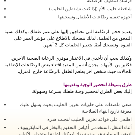
فرشاة لتنظيف الرضّاعة
شافطة حليب الأم (إذا كنت تشفطين الحليب)
أجهزة تعقيم رضّاعات الأطفال وتسخينها
يعتمد حجم الرضّاعة التي تحتاجين إليها على عمر طفلك، وكذلك نسبة
التدفق من الحلمة، لذلك ننصحك بالاطلاع على مؤشر العمر على
العبوة. وننصحك أيضًا بتغيير الحلمات كل 3 أشهر.
وكذلك يجب أن تأخذي في الاعتبار موفري الرعاية الصحية الآخرين.
فكثير من الأمهات يجدن أنه من المفيد اقتناء بعض الرضّاعات الإضافية
للحالات حيث شخص آخر يطعم الطفل بالرضّاعة خارج المنزل.
طرق بسيطة لتحضير الوجبة وتقديمها
إليك بعض الطرق لتحضير وجبة طفلك بسرعة وسهولة.
ضعي ملصقات على حاويات تخزين الحليب بحيث يسهل عليك
معرفة تاريخ انتهاء الصلاحية
اطلعي على قواعد تخزين الحليب لتجنب هدره
أثناء التنقل، استخدمي أكياس التعقيم بالبخار في المايكروويف
لتوفير المساحة في حقيبة يدك (يمكنك إعادة استخدام الأكياس