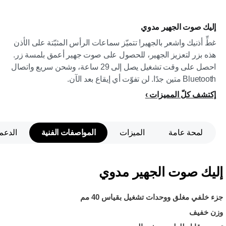
إليك صوت الجهير مدوي
غطِّ أذنيك واشعر بالجهير! تتميّز سماعات الرأس المثبّتة على الأذن
هذه بزر لتعزيز الجهير، للحصول على صوت جهير أعمق بلمسة زر.
احصل على وقت تشغيل يصل إلى 29 ساعة، وشحن سريع واتصال
Bluetooth متين جدًا. لن تفوّت أي إيقاع بعد الآن.
إكتشف كلّ المميزات
لمحة عامة
الميزات
المواصفات الفنية
الدعم
إليك صوت الجهير مدوي
جزء خلفي مغلق ووحدات تشغيل بقياس 40 مم
وزن خفيف