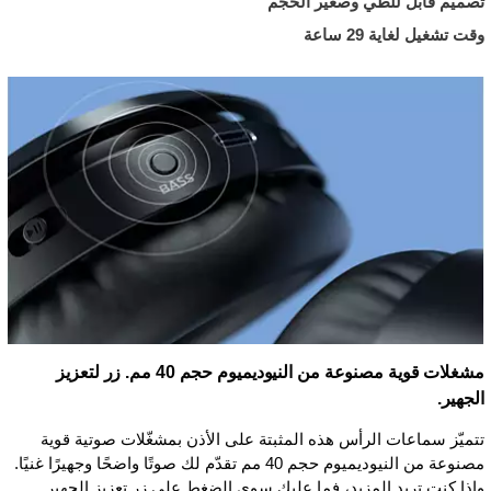
تصميم قابل للطي وصغير الحجم
وقت تشغيل لغاية 29 ساعة
مشغلات قوية مصنوعة من النيوديميوم حجم 40 مم. زر لتعزيز
الجهير.
تتميّز سماعات الرأس هذه المثبتة على الأذن بمشغّلات صوتية قوية
مصنوعة من النيوديميوم حجم 40 مم تقدّم لك صوتًا واضحًا وجهيرًا غنيًا.
وإذا كنت تريد المزيد، فما عليك سوى الضغط على زر تعزيز الجهير