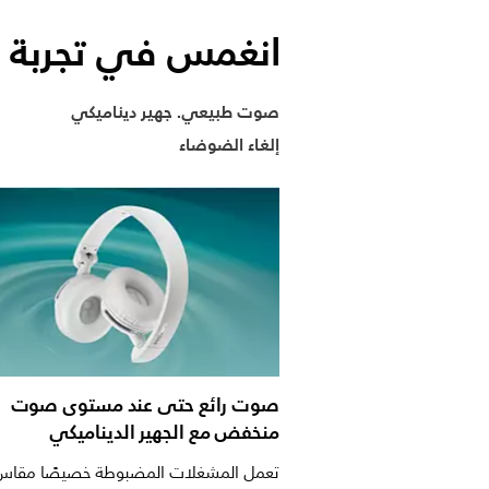
انغمس في تجربة ص
صوت طبيعي. جهير ديناميكي
إلغاء الضوضاء
صوت رائع حتى عند مستوى صوت
منخفض مع الجهير الديناميكي