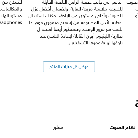
م صوت
الناعم إلى جانب عصبة الرأس الناعمة القابلة
لتتمكن من ا
ت
للضبط، ملاءمة مريحة للغاية. ولضمان أفضل عزل
والمكالمات. 
و
للصوت وأعلى مستوى من الراحة، يمكنك استبدال
أغطية الأذن المصنوعة من إسفنج ميموري فوم إذا
eadphones.
تلفت مع مرور الوقت. وتستطيع أيضًا استبدال
بطارية الليثيوم أيون القابلة لإعادة الشحن عند
بلوغها نهاية عمرها التشغيلي.
عرض كل ميزات المنتج
نظام الصوت
مغلق