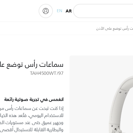
EN
AR
My Philips
ت رأس توضع على الأذن
سماعات رأس توضع عل
TAH4500WT/97
انغمس في تجربة صوتية رائعة
إذا كنت تبحث عن سماعات رأس مريح
للاستخدام اليومي، فتُعد هذه الخ
وجهير عميق حتى عند مستويات ال
والبطارية القابلة للاستبدال أقصى 