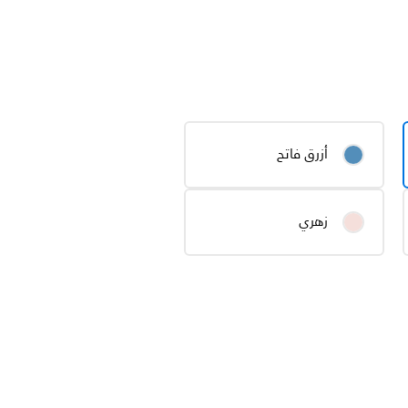
أزرق فاتح
زهري