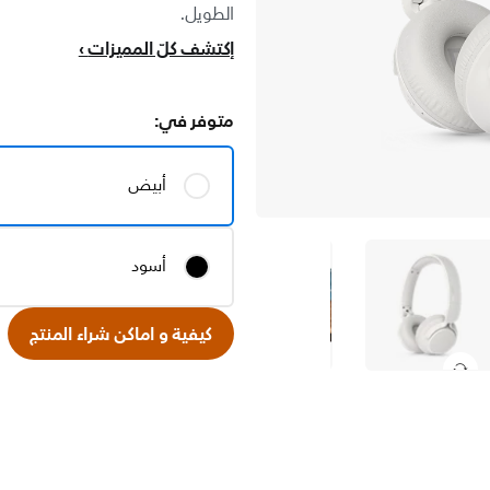
الطويل.
إكتشف كلّ المميزات
متوفر في:
أبيض
أسود
كيفية و اماكن شراء المنتج