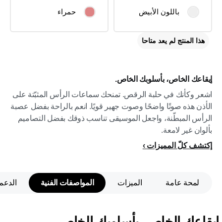
باللون الأبيض
حمراء
هذا المنتج لم يعد متاحا
إيقاعك الخاص، بأسلوبك الخاص.
اشعر وكأنك في حلبة الرقص. تمنحك سماعات الرأس المثبّتة على
الأذن هذه صوتًا واضحًا وصوت جهير قويًا. انعم بالراحة بفضل عصبة
الرأس المبطّنة، واجعل الموسيقى تناسب ذوقك بفضل التصاميم
بألوان غير لامعة.
إكتشف كلّ المميزات
لمحة عامة
الميزات
المواصفات الفنية
الدعم
إيقاعك الخاص، بأسلوبك الخاص.