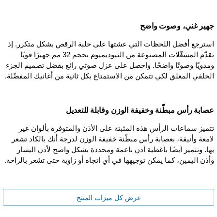
جهير غني، وصوت واضح
استرجع أفضل اللحظات التي عشتها على حلبة الرقص بشكل متكرر. إذ
تقدّم المشغّلات المصنوعة من النيوديميوم بحجم 32 مم جهيرًا قويًا
ومدويًا وصوتًا واضحًا. واحصل على عزل صوتي رائع بفضل تصميم الجزء
الخلفي المغلق لكي تتمكن من الاستمتاع بكل ثانية من أغانيك المفضّلة.
عصابة رأس مبطّنة وخفيفة الوزن وقابلة للتعديل
تتميز سماعات الرأس هذه المثبتة على الأذن والمتوفرة بألوان غير
لامعة وأنيقة، بعصابة رأس مبطّنة خفيفة الوزن لدرجة أنك بالكاد تشعر
بها. وتتميز أيضًا بأغطية أذن ناعمة ومحددة بشكل واضح لأذن اليسار
وأذن اليمين، كما يمكن توجيهها في أي اتجاه أو زاوية حتى تشعر بالراحة.
عرض كل ميزات المنتج