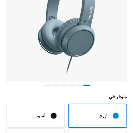
متوفر في:
أزرق
أسود