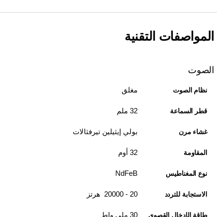
المواصفات التقنية
الصوت
مغلق
نظام الصوت
32 ملم
قطر السماعة
بولي إيثيلين تيرفثالات
غشاء مرن
32 أوم
المقاومة
NdFeB
نوع المغناطيس
20 - 20000 هرتز
الاستجابة للتردد
30 ملي واط
طاقة الإدخال القصوى