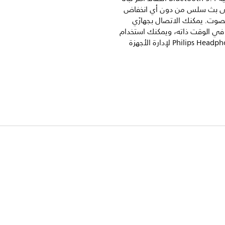
ى بث سلس من دون أي انخفاض
وت. يمكنك الاتصال بـجهازَي
Bluetoot في الوقت ذاته، ويمكنك استخدام
تطبيق Philips Headphones لإدارة الأجهزة