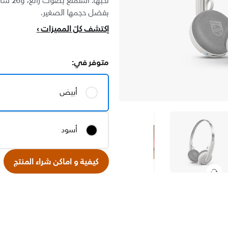
تحبها.
بفضل حجمها الصغير.
إكتشف كلّ المميزات
متوفر في:
أبيض
أسود
كيفية و اماكن شراء المنتج