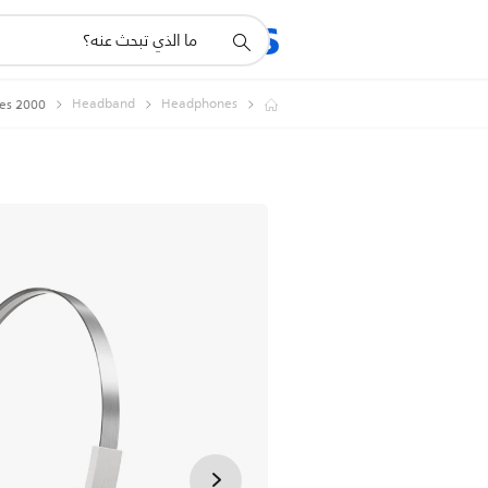
أيقونة
المنتجات
الدعم
دعم
البحث
Headband
Headphones
2000 series سماعات رأس لاسلكية توضع على الأذن