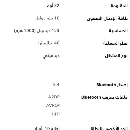
المقاومة
32 أوم
طاقة الإدخال القصوى
10 ملي واط
الحساسية
123 ديسيبل (1000 هرتز)
قطر السماعة
40 ملليمترًا
نوع المشغل
ديناميكي
إصدار Bluetooth
5.4
ملفات تعريف Bluetooth
A2DP
AVRCP
HFP
الحد الأقصى للنطاق
لغاية 10 أمتار