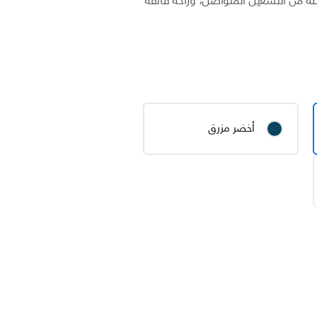
 استمتع بصوت رائع، و26 ساعة من التشغيل المتواصل، وراحة فائقة
أخضر مزرق