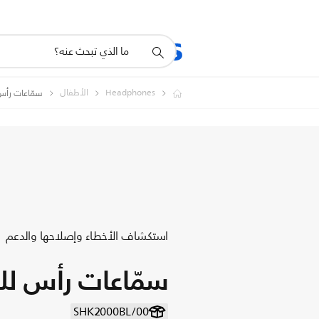
أيقونة
المنتجات
الدعم
دعم
البحث
Headphones
الأطفال
سمّاعات رأس
استكشاف الأخطاء وإصلاحها والدعم
سمّاعات رأس لل
SHK2000BL/00