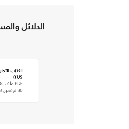
الدلائل والمس
الكتيّب التجا
(US)
PDF ملف, 414.8 kB
30 نوفمبر, 2023