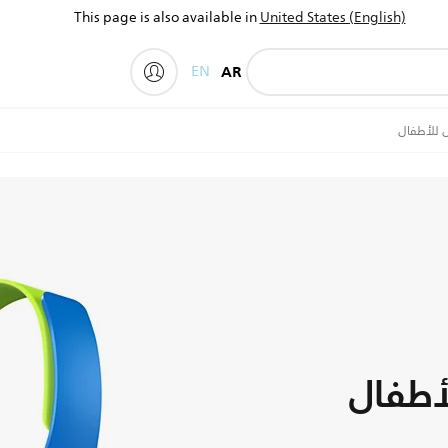
This page is also available in
United States (English)
EN
AR
My Philips
 للأطفال
أطفال