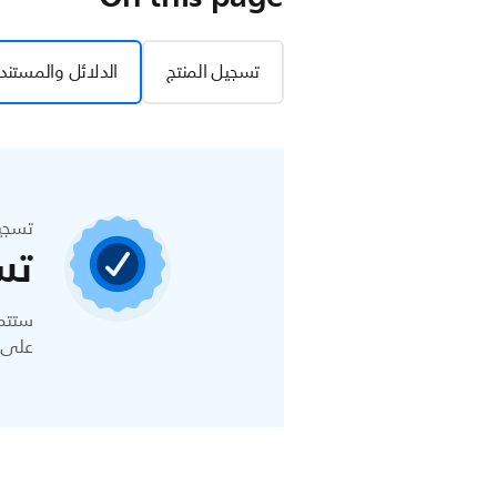
تسجيل المنتج
الدلائل والمستند
تسجي
تس
ستتمك
على ا