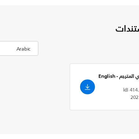
تندات
ري المترجم
- English