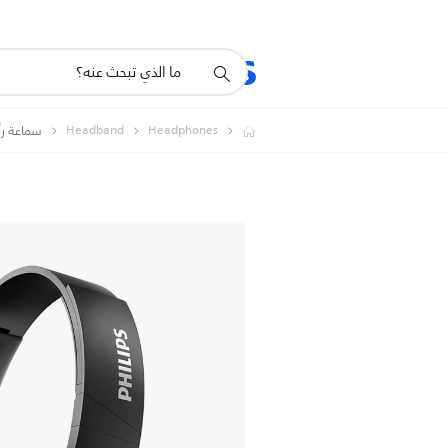
أيقونة
المنتجات
الدعم
دعم
البحث
Headband
Headphones
سماعة رأس م