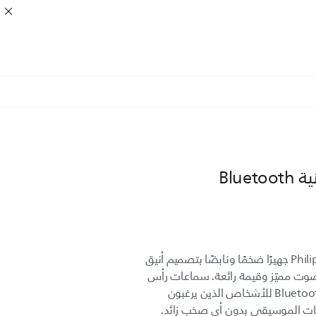
Blue
توفر سماعات الرأس BASS+‎ من Philips جهيرًا ضخمًا ونابضًا بتصميم أنيق
صوت مميّز وقيمة رائعة. سماعات رأس
لاسلكية مثبّتة على الأذن بتقنية Bluetooth للأشخاص الذين يرغبون
ات الموسيقى بدون أي صخب زائد.