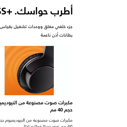
أطرب حواسك. BASS+‎
جزء خلفي مغلق ووحدات تشغيل بقياس 40 مم
بطانات أذن ناعمة
مكبرات صوت مصنوعة من النيوديمي
حجم 40 مم
مكبرات صوت مصنوعة من النيوديميوم حج
40 مم توفر جهيرًا قويًا صاخبًا