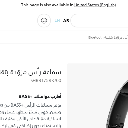
This page is also available in
United States (English)
EN
AR
My Philips
زوّدة بتقنية Bluetooth
سماعة رأس مزوّدة بتقنية tooth
SHB3175BK/00
أطرب حواسك. BASS+‎
ومتين. فهي تتميّز بمظهر جميل و
بالاستمتاع بجهير إضافي في نبض