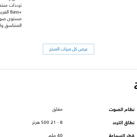
ترددات منخ
Bass+‎ 
مستوى صوتي
المتناسق وا
عرض كل ميزات المنتج
نظام الصوت
مغلق
نطاق التردد
8 - 21 500 هرتز
قطر السماعة
40 ملم