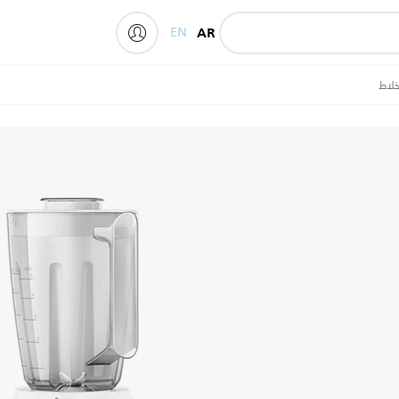
EN
AR
My Philips