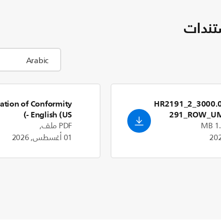
تندات
ation of Conformity
3000.065.9385.2_HR2191_2
- English (US)
291_ROW_UM
PDF ملف,
01 أغسطس, 2026