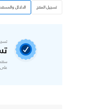
تسجيل المنتج
الدلائل والمستند
تسجي
تس
ستتمك
على ا