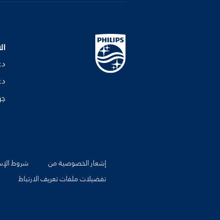
ال
دع
دع
جه
إشعار الخصوصية من
شروط الإس
تفضيلات ملفات تعريف الارتباط