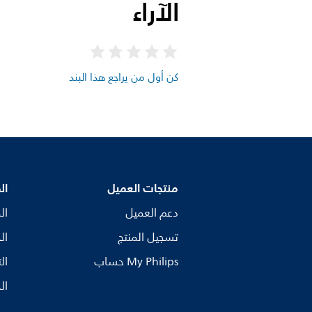
الآراء
كن أول من يراجع هذا البند
منتجات العميل
ال
دعم العميل
ال
تسجيل المنتج
ال
My Philips حساب
ال
ال