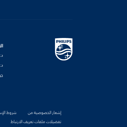
ال
دع
دع
جه
إشعار الخصوصية من
شروط الإس
تفضيلات ملفات تعريف الارتباط