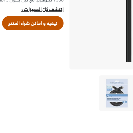
1536 كيلوهرتز. مع كبل بطول 3 أمتار.
إكتشف كلّ المميزات
كيفية و اماكن شراء المنتج