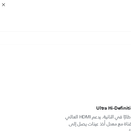
اختبر دقة Ultra HD 4K بمعدل 60 إطارًا في الثانية. يدعم HDMI العالي
سرعة نظام الصوت الكامل بـ 32 قناة مع معدل أخذ عينات يصل إلى