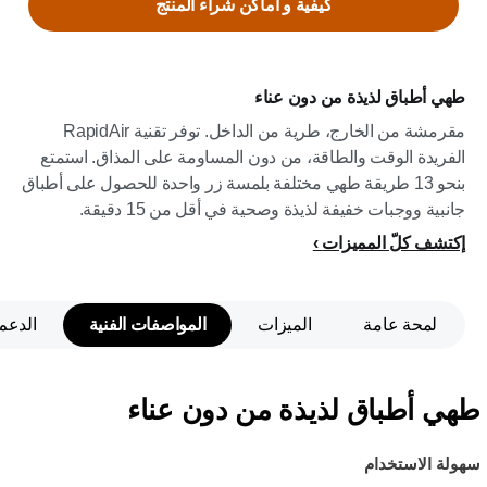
كيفية و اماكن شراء المنتج
طهي أطباق لذيذة من دون عناء
مقرمشة من الخارج، طرية من الداخل. توفر تقنية RapidAir
الفريدة الوقت والطاقة، من دون المساومة على المذاق. استمتع
بنحو 13 طريقة طهي مختلفة بلمسة زر واحدة للحصول على أطباق
جانبية ووجبات خفيفة لذيذة وصحية في أقل من 15 دقيقة.
إكتشف كلّ المميزات
لمحة عامة
الميزات
المواصفات الفنية
الدعم
طهي أطباق لذيذة من دون عناء
سهولة الاستخدام