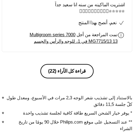
اشتريت الماكينه من سنه انا سعيد جداً
⭐⭐⭐⭐⭐👍🏻👍🏻👍🏻👍🏻👍🏻
نعم، أنصح بهذا المنتج
تمت المراجعة من أجل
Multigroom series 7000
MG7715/13 13 في 1، للوجه والرأس والجسم
قراءة كل الآراء
(22)
بالاستناد إلى تشذيب شعر الوجه 2,3 مرات في الأسبوع، ومعدل طول
كلّ جلسة 11,5 دقائق
* يوفر خيار الشحن السريع طاقة كافية لجلسة تشذيب واحدة
** عند التسجيل على موقع Philips.com خلال 90 يومًا من تاريخ
الشراء