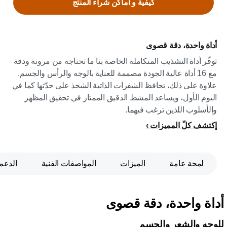
كيفية و اماكن شراء المنتج
أداة واحدة، دقة قصوى
توفّر أداة التشذيب المتكاملة الخاصة بنا ما تحتاجه من مرونة ودقة
مع 16 أداة عالية الجودة مصممة للعناية بالوجه والرأس والجسم.
علاوة على ذلك، تحافظ الشفرات الذاتية الشحذ على حدّتها كما في
اليوم الأول، ويساعد المشط الدقيق الممتاز في تحقيق المظهر
والأسلوب اللذين ترغب فيهما.
إكتشف كلّ المميزات
لمحة عامة
الميزات
المواصفات الفنية
الدعم
أداة واحدة، دقة قصوى
للوجه والشعر والجسم