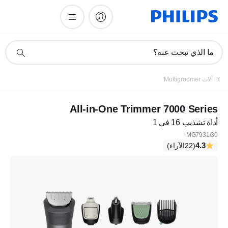
أيقونة
ما الذي تبحث عنه؟
دعم
البحث
آلات Multigroomer
All-in-One Trimmer 7000 Series
أداة تشذيب 16 في 1
MG7931/30
4.3
(22الآراء)