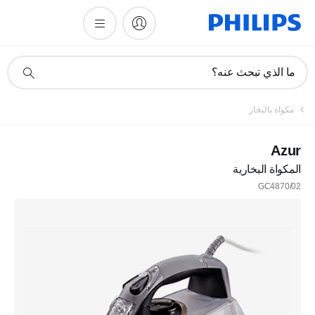
أيقونة
ما الذي تبحث عنه؟
دعم
البحث
مكواة بالبخار
Azur
المكواة البخارية
GC4870/02