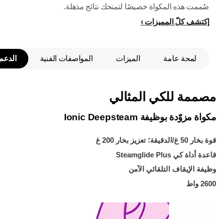
صُممت هذه المكواة خصيصًا لتمنحك نتائج مذهلة.
إكتشف كلّ المميزات
لمحة عامة
الميزات
المواصفات الفنية
الدعم
مصممة للكي المثالي
مكواة مزوّدة بوظيفة Ionic Deepsteam
قوة بخار 50 غ/الدقيقة؛ تعزيز بخار 200 غ
قاعدة أداة كي Steamglide Plus
وظيفة الإيقاف التلقائي الآمن
2600 واط