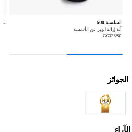
/30
السلسلة 500
آلة إزالة الوبر عن الأقمشة
GC026/80
الجوائز
الآراء