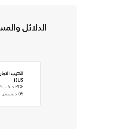
الدلائل والمس
الكتيّب التجا
(US)
PDF ملف, 309.5 kB
05 ديسمبر, 2023