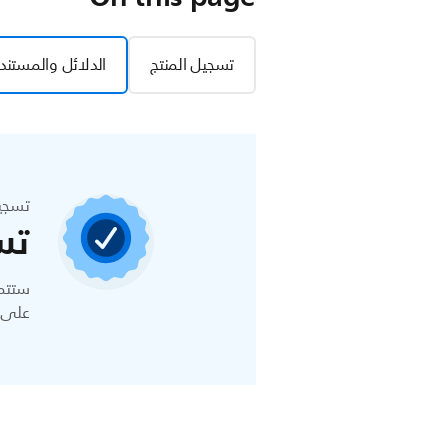
تسجيل المنتج
الدلائل والمستند
تسجي
تس
ستتمك
على ا