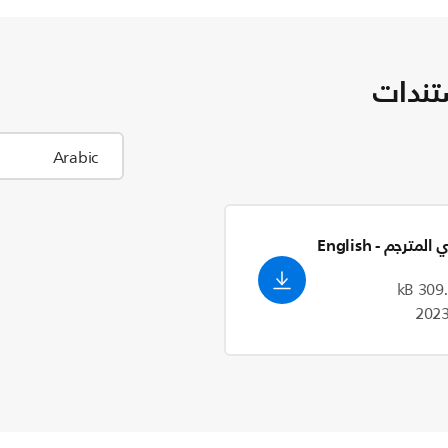
تندات
ري المترجم
- English