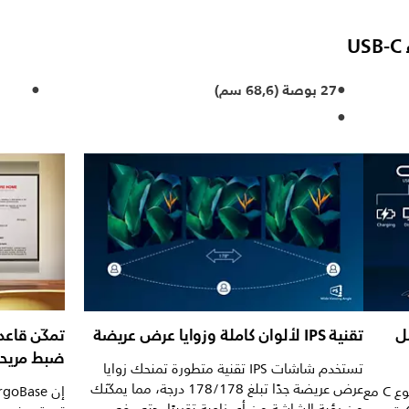
U
27 بوصة (68,6 سم)
ل
تقنية IPS لألوان كاملة وزوايا عرض عريضة
ضبط مريح
تستخدم شاشات IPS تقنية متطورة تمنحك زوايا
عرض عريضة جدًا تبلغ 178/178 درجة، مما يمكّنك
تتميّز شاشة Philips هذه بوصلة USB من نوع C مع