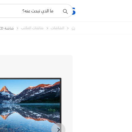
أيقونة
المنتجات
الدعم
دعم
البحث
الشاشات
شاشات المكتب
شاشة LCD مع USB-C