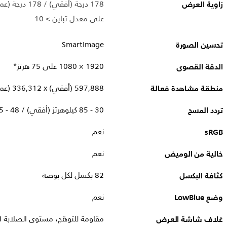
زاوية العرض
178 درجة (أفقي) / 178 درجة (عمودي)
على معدل تباين > 10
تحسين الصورة
SmartImage
الدقة القصوى
1920‏ × 1080 على 75 هرتز*
منطقة مشاهدة فعالة
597,888 (أفقي) x‏ 336,312 (عمودي)
تردد المسح
30 - 85 كيلوهرتز (أفقي) / 48 - 75 هرتز (عمودي)
sRGB
نعم
خالية من الوميض
نعم
كثافة البكسل
82 بكسل لكل بوصة
وضع LowBlue
نعم
غلاف شاشة العرض
مقاومة للتوهّج، مستوى الصلابة 3H، غشاوة 25%