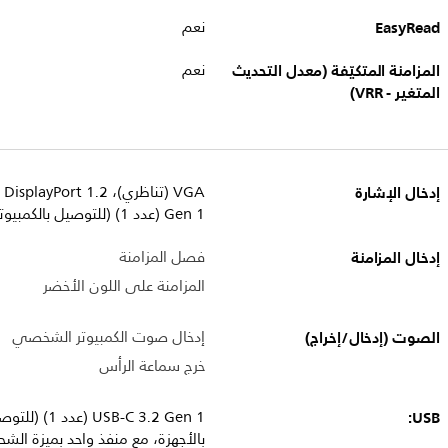
EasyRead
نعم
المزامنة المتكيّفة (معدل التحديث
نعم
المتغير - VRR)
إدخال الإشارة
Gen 1 (عدد 1) (للتوصيل بالكمبيوتر، تسليم الطاقة لغاية 65 واط)
إدخال المزامنة
فصل المزامنة
المزامنة على اللون الأخضر
الصوت (إدخال/إخراج)
إدخال صوت الكمبيوتر الشخصي
خرج سماعة الرأس
USB:
بالأجهزة، مع منفذ واحد بميزة الشحن السر