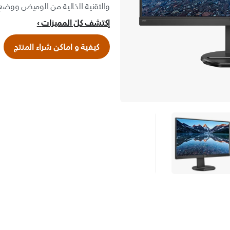
والتقنية الخالية من الوميض ووضع LowBlue
إكتشف كلّ المميزات
كيفية و اماكن شراء المنتج