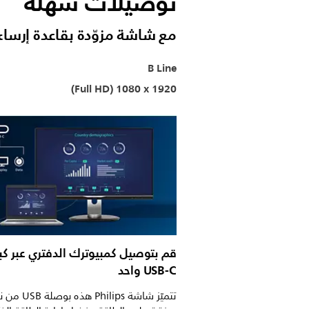
توصيلات سهلة
مع شاشة مزوّدة بقاعدة إرساء SB-C
B Line
1920 x ‏1080 (Full HD)
قم بتوصيل كمبيوترك الدفتري عبر كب
USB-C واحد