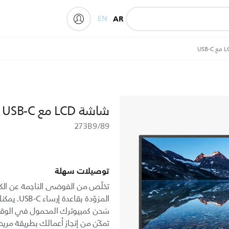
EN
AR
My Philips
شاشة LCD مع USB-C
273B9/89
توصيلات سهلة