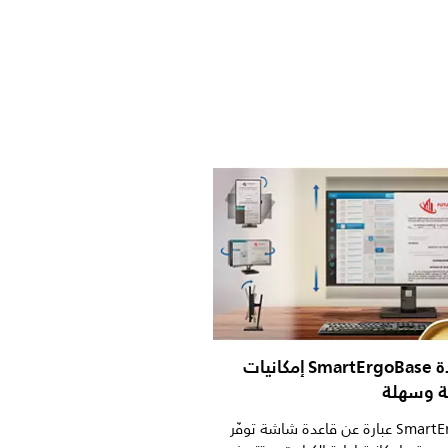
تمكّن قاعدة SmartErgoBase إمكانيات
ة وسهلة
إن SmartErgoBase عبارة عن قاعدة شاشة توفّر