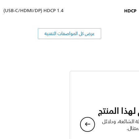
HDCP
HDCP 1.4‏ (DP‏/HDMI/‏USB-C)
عرض كل المواصفات التقنية
هذا المنتج
ة الشائعة، ودلائل
تثال.