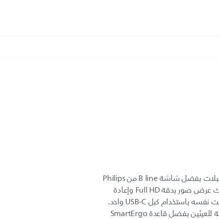
تخلّص من الفوضى الناجمة عن الكبلات بفضل شاشة B line من Philips
المزوّدة بقاعدة إرساء USB-C. يمكنك عرض صور بدقة Full HD وإعادة
شحن كمبيوترك المحمول في الوقت نفسه باستخدام كبل USB-C واحد.
تمكّن من إنجاز أعمالك بطريقة مريحة للعينَين بفضل قاعدة SmartErgo