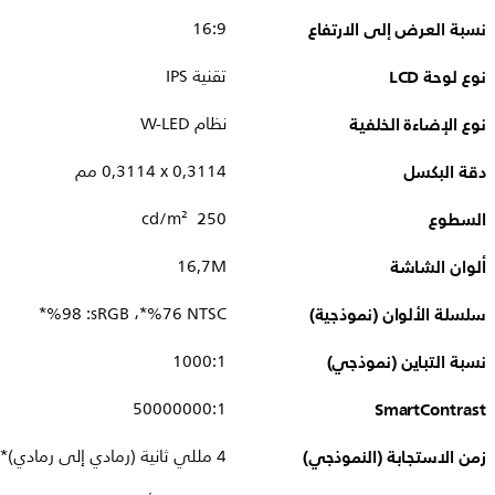
نسبة العرض إلى الارتفاع
16:9
نوع لوحة LCD
تقنية IPS
نوع الإضاءة الخلفية
نظام W-LED
دقة البكسل
0,3114 x ‏0,3114 مم
السطوع
250 cd/m²
ألوان الشاشة
16,7M
سلسلة الألوان (نموذجية)
NTSC ‏76‏%*، sRGB:‏ 98‏%*
نسبة التباين (نموذجي)
1000:1
50000000:1
SmartContrast
زمن الاستجابة (النموذجي)
4 مللي ثانية (رمادي إلى رمادي)*