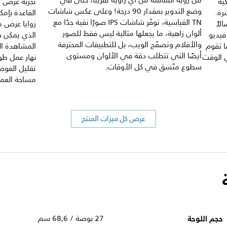
من رؤية الشاشة من أي زاوية تقريبًا، حتى في
ية
تجربة عرض مر
وضع التدوير بمقدار 90 درجة! وعلى عكس شاشات
رة.
القاعدة بإمك
TN القياسية، توفّر شاشات IPS صورًا نقية جدًا مع
صالاً
زوايا عرض م
ألوان زاهية، ما يجعلها مثالية ليس فقط للصور
فيديو
الذي يمكن 
والأفلام وتصفّح الويب، بل للتطبيقات المحترفة
ا تقوم
المشاهدة ال
أيضًا التي تتطلب دقة في الألوان ومستوى
ي الوقت
نهار عمل طو
سطوع متّسق في كل الأوقات.
تقليل الفوض
مساحة العمل
عرض كل ميزات المنتج
حجم اللوحة
27 بوصة / 68,6 سم