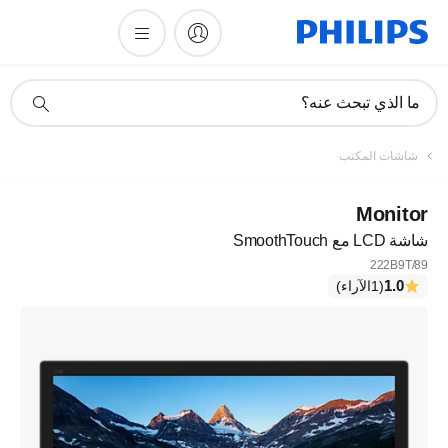
أيقونة
ما الذي تبحث عنه؟
دعم
البحث
شاشات المكتب
Monitor
شاشة LCD مع SmoothTouch
222B9T/89
1.0
(1الآراء)