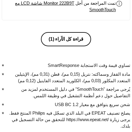
تمت المراجعة من أجل
Monitor 222B9T شاشة LCD مع
SmoothTouch
قراءة كل الآراء
(1)
تساوي قيمة وقت الاستجابة SmartResponse
مادة القفاز وسماكته: نتريل (0,15 مم)، قطن (0,31 مم)، الإيثيلين
المتعدد المكلور (0,03 مم)، الكلوريد المتعدد الفاينيل (0,12 مم)
يُرجى مراجعة "SmoothTouch" في دليل المستخدم لمزيد من
التفاصيل حول دعم أنظمة التشغيل في وظيفة اللمس.
شحن سريع يتوافق مع معيار USB BC 1.2
يصلح تصنيف EPEAT في البلد الذي تسجّل فيه Philips المنتج فقط.
يرجى زيارة https://www.epeat.net/‎ للتحقق من حالة التسجيل في
بلدك.