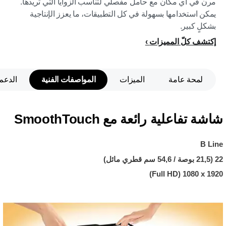
مرن في أي مكان مع حامل مفصلي لتناسب الزوايا التي تريدها.
يمكن استخدامها بسهولة في كل التطبيقات، ما يعزز الإنتاجية
بشكلٍ كبير.
إكتشف كلّ المميزات
لمحة عامة
الميزات
المواصفات الفنية
الدعم
شاشة تفاعلية رائعة مع SmoothTouch
B Line
22 (21,5 بوصة / 54,6 سم قطري مائل)
1920 x ‏1080 (Full HD)