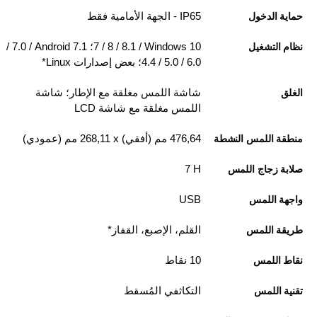
IP65 - الجهة الأمامية فقط
حماية الدخول
Windows 10 ‏/ 8.1 / 8 / 7؛ Android 7.1 ‏/ 7.0 /
نظام التشغيل
6.0 / 5.0 / 4.4؛ بعض إصدارات Linux*
شاشة اللمس مغلقة مع الإطار؛ شاشة
الغلق
اللمس مغلقة مع شاشة LCD
476,64 مم (أفقي) x ‏268,11 مم (عمودي)
منطقة اللمس النشطة
‎7 H
صلابة زجاج اللمس
USB
واجهة اللمس
القلم، الإصبع، القفاز*
طريقة اللمس
10 نقاط
نقاط اللمس
التكاثفي المُسقط
تقنية اللمس