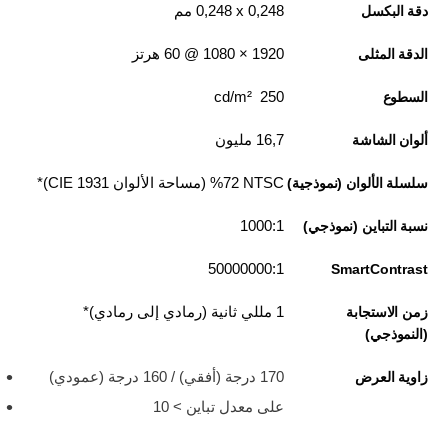
0,248 x‏ 0,248 مم
دقة البكسل
1920‏ × 1080 @ 60 هرتز
الدقة المثلى
250 cd/m²
السطوع
16,7 مليون
ألوان الشاشة
NTSC‏ 72‏% (مساحة الألوان CIE 1931)*
سلسلة الألوان (نموذجية)
1000:1
نسبة التباين (نموذجي)
50000000:1
SmartContrast
1 مللي ثانية (رمادي إلى رمادي)*
زمن الاستجابة
(النموذجي)
170 درجة (أفقي) / 160 درجة (عمودي)
زاوية العرض
على معدل تباين > 10