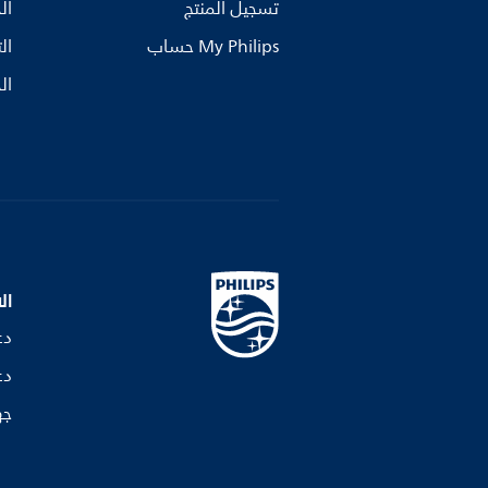
تسجيل المنتج
ال
My Philips حساب
ال
ال
ال
دع
دع
جه