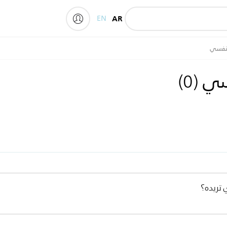
EN
AR
My Philips
لتنفسي
نفسي
(
0
)
 تريده؟