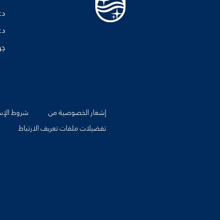
دع
دع
جه
إشعار الخصوصية من
شروط الإس
تفضيلات ملفات تعريف الارتباط