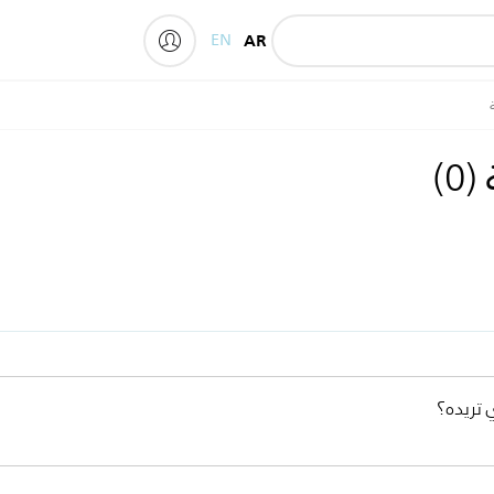
EN
AR
My Philips
ة
(
0
)
 تريده؟