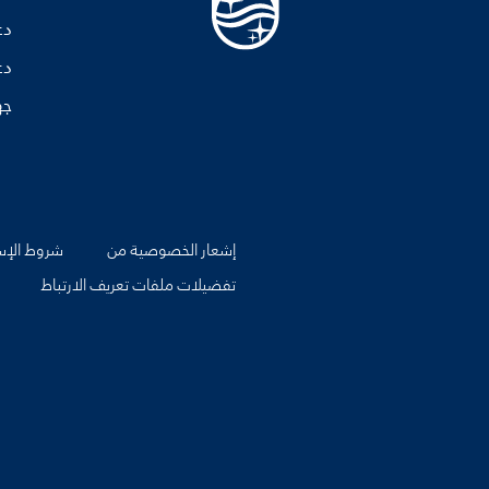
دع
دع
جه
إشعار الخصوصية من
شروط الإس
تفضيلات ملفات تعريف الارتباط