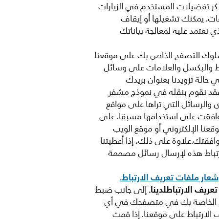
كر تفضيلات المستخدم في الزيارات
ات. يمكنك تشغيلها أو إيقاف
نعتمد عليه لمعالجة بياناتك
لوك التصفح الخاص بك على موقعنا
ط والبكسل والعلامات على وسائل
 حالة تزويدنا بعنوان بريدك
، فقد نقوم بنقله في نموذج مشفر
ى والرسائل التي تراها على مواقع
د وافقت على استخدامها مسبقا. على
قعنا الإلكتروني أو موقع الويب
افقتك.علاوة على ذلك، إذا أعطيتنا
رتباط هذه لإرسال رسائل مصممة
شعار ملفات تعريف الارتباط.
ريف الارتباطلدينا.
إلى جانب ضبط
باط الخاصة بك في متصفحك في أي
الارتباط على موقعنا. إذا قمت