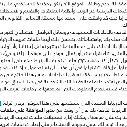
المفضلة
لدعم وظائف الموقع التي تكون مفيدة للمستخدم، مثل تذ
دمات الدردشة عبر الويب وأنظمة التعليقات والتقييم والاستطلاع
 إذا كنت قد وافقت على استخدامها مسبقا. الأساس القانوني الذي 
ك.
الخاصة بالإعلانات المستهدفة ووسائل التواصل الاجتماعي
لتتبع س
ت صلة بك وباهتماماتك. يتضمن ذلك أيضا ملفات تعريف الارتبا
الإعلانات لك على هذه المنصات وتتبع تفاعل إعلاناتنا وأدائها. في
لمثال، أثناء شراء منتج أو إكمال نموذج على موقعنا الإلكتروني)
حويل بشكل أكثر دقة. ستؤثر ملفات تعريف الارتباط هذه على المحتو
غيلها أو إيقاف تشغيلها في أي وقت. لن نستخدمها إلا إذا كنت ق
أحد منتجات فيليبس، فقد نعرض لك إعلانات على هذا المنتج على مو
الذي نعتمد عليه لمعالجة بياناتك الشخصية في هذا السياق هو مو
جية، فسنستخدم المعلومات التي تم جمعها من ملفات تعريف الا
إ
الارتباط المحددة التي نستخدمها على هذا الموقع ، يرجى قراءة
مدير الموافقة على ملفات تع
لارتباط الخاصة بك في أي وقت من
صة بك على موقعنا ، يمكنك إدارة تفضيلات ملفات تعريف الارت
 قد لا توفر لك نفس سهولة الاستخدام مثل إعدادات ملفات تعريف 