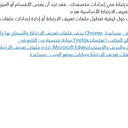
ارتباط في إعدادات متصفحك ، فقد تجد أن بعض الأقسام أو الميز
يف الارتباط الأساسية هذه.
حول كيفية تعطيل ملفات تعريف الارتباط أو إدارة إعدادات ملفات 
اط والسماح بها وإدارتها فيGoogle Chrome متصفح
Mic: إدارة ملفات تعريف الارتباط فيMicrosoft دعم