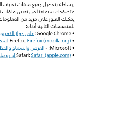
ببساطة بتعطيل جميع ملفات تعريف ال
متصفحك سيمنعنا من تعيين ملفات تعر
يمكنك العثور على مزيد من المعلومات 
للمتصفحات التالية أدناه:
• Google Chrome:
على جهاز الكمبيوتر - مساعدة -Chrome حذف ملفات تعريف الارتب
• Firefox:
Firefox (mozilla.org) لسطح المكتب | تعليماتFirefox حماية محسنة من التتبع في
• Microsoft: -
العرض والسماح والحظر والحذف والاستخدامrosoft Edge
• Safari:
Safari (apple.com) إدارة ملفات تعريف الارتباط وبيانات موقع الويب - مساعدة