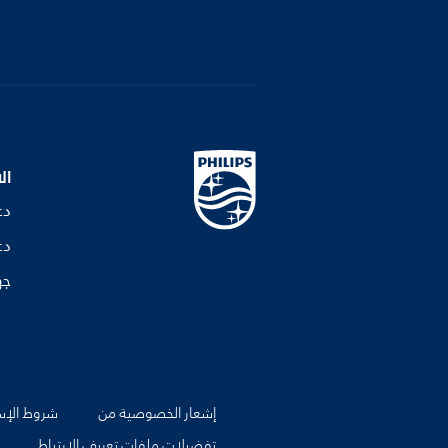
ال
دع
دع
جه
إشعار الخصوصية من
شروط الإس
تفضيلات ملفات تعريف الارتباط