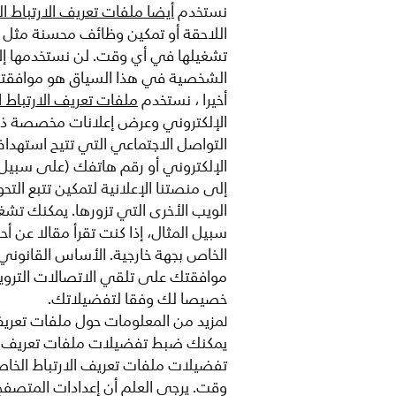
نستخدم
أيضا ملفات تعريف الارتباط 
اللاحقة أو تمكين وظائف محسنة مثل خ
تشغيلها في أي وقت. لن نستخدمها إلا
الشخصية في هذا السياق هو موافقت
أخيرا ، نستخدم
ملفات تعريف الارتباط 
الإلكتروني وعرض إعلانات مخصصة ذا
التواصل الاجتماعي التي تتيح استهداف 
الإلكتروني أو رقم هاتفك (على سبيل ا
إلى منصتنا الإعلانية لتمكين تتبع الت
الويب الأخرى التي تزورها. يمكنك تش
سبيل المثال، إذا كنت تقرأ مقالا عن 
الخاص بجهة خارجية. الأساس القانوني 
موافقتك على تلقي الاتصالات التروي
خصيصا لك وفقا لتفضيلاتك.
مزيد من المعلومات حول ملفات تعريف 
ل
يمكنك ضبط تفضيلات ملفات تعريف ا
تفضيلات ملفات تعريف الارتباط الخا
وقت. يرجى العلم أن إعدادات المتصفح