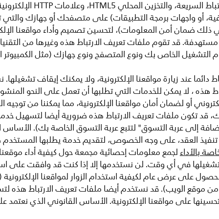
ية، أو واجهات برمجة التطبيقات) على متصفحك أو جهازك والتي تسا
 في ذلك ضمان أمن المعلومات)، لتحسين تصميم وأداء مواقعنا الإلك
ستهدفة. قد تقوم ملفات تعريف الارتباط هذه وغيرها من التقنيات 
ن IP الخاص بك ونظام التشغيل الخاص بك ونوع المتصفح ونوع جهازك (مثل الك
دائما عند زيارة مواقعنا الإلكترونية، ولا يمكنك إيقاف تشغيلها.
اط هذه ، لا يمكن للخدمات التي تطلبها أن تعمل على النحو المنشو
روني أو لضمان أمان مواقعنا الإلكترونية، مما يمكننا من توجيه ا
ذلك، قد تكون ملفات تعريف الارتباط هذه ضرورية أيضا لتسهيل خدم
إضافة إلى عربة التسوق" لتتبع عربة التسوق الخاصة بك). الأساس ا
تنفيذ العقد، على وجه الخصوص، لتقديم خدمة يطلبها المستخدم ص
اصة بالأداء
لجمع معلومات إحصائية مجمعة حول كيفية أداء موقعنا ا
تشغيلها في أي وقت. لن نستخدمها إلا إذا كنت قد وافقت على اس
حصول على عرض عام لكيفية استخدام الزوار لمواقعنا الإلكترونية
تلف من موقع الويب). قد نستخدم أيضا ملفات تعريف الارتباط هذ
حسينها على مواقعنا الإلكترونية. الأساس القانوني الذي نعتمد ع